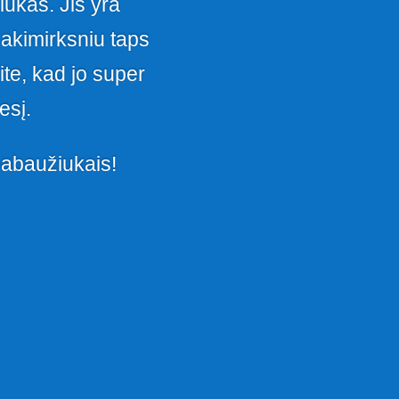
iukas. Jis yra
akimirksniu taps
ite, kad jo super
esį.
babaužiukais!