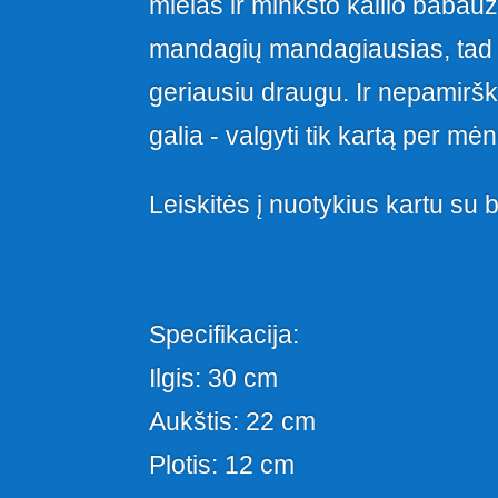
mielas ir minkšto kailio babauž
mandagių mandagiausias, tad 
geriausiu draugu. Ir nepamiršk
galia - valgyti tik kartą per mėn
Leiskitės į nuotykius kartu su 
Specifikacija:
Ilgis: 30 cm
Aukštis: 22 cm
Plotis: 12 cm