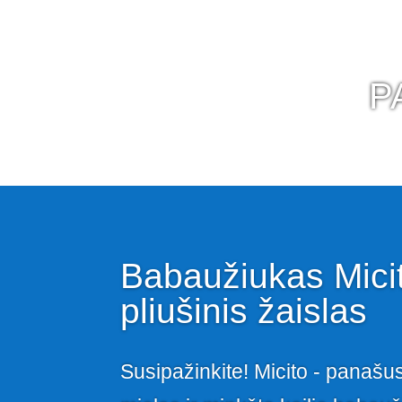
P
Babaužiukas Mici
pliušinis žaislas
Susipažinkite! Micito - panašus 