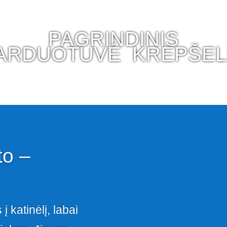
PAGRINDINIS
ARDUOTUVĖ
KREPŠEL
to –
į katinėlį, labai